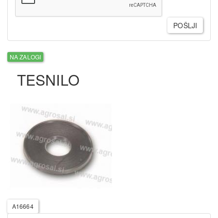
POŠLJI
NA ZALOGI
TESNILO
A16664