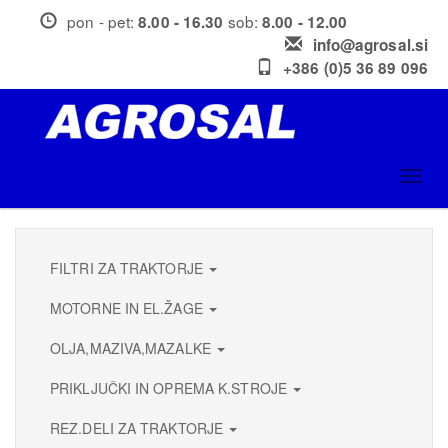
Skip
pon - pet:
sob:
8.00 - 16.30
8.00 - 12.00
to
info@agrosal.si
main
+386 (0)5 36 89 096
content
Toggl
navig
FILTRI ZA TRAKTORJE
MOTORNE IN EL.ŽAGE
OLJA,MAZIVA,MAZALKE
PRIKLJUČKI IN OPREMA K.STROJE
REZ.DELI ZA TRAKTORJE