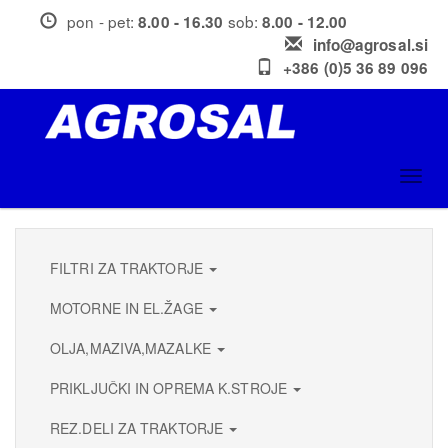
Skip
pon - pet:
sob:
8.00 - 16.30
8.00 - 12.00
to
info@agrosal.si
main
+386 (0)5 36 89 096
content
Toggl
navig
FILTRI ZA TRAKTORJE
MOTORNE IN EL.ŽAGE
OLJA,MAZIVA,MAZALKE
PRIKLJUČKI IN OPREMA K.STROJE
REZ.DELI ZA TRAKTORJE