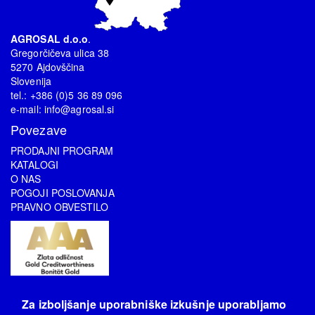
AGROSAL d.o.o
.
Gregorčičeva ulica 38
5270 Ajdovščina
Slovenija
tel.: +386 (0)5 36 89 096
e-mail:
info@agrosal.si
Povezave
PRODAJNI PROGRAM
KATALOGI
O NAS
POGOJI POSLOVANJA
PRAVNO OBVESTILO
Spremljajte nas
Za izboljšanje uporabniške izkušnje uporabljamo