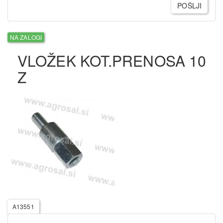
POŠLJI
NA ZALOGI
VLOŽEK KOT.PRENOSA 10
Z
A13551