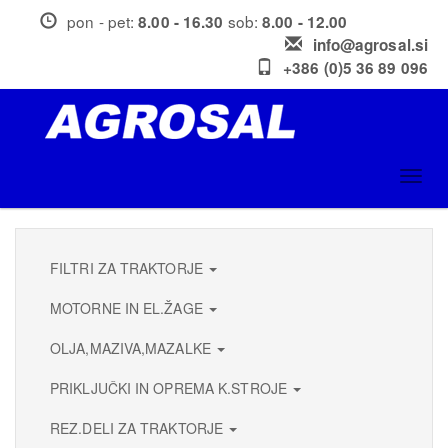
Skip
pon - pet:
sob:
8.00 - 16.30
8.00 - 12.00
to
info@agrosal.si
main
+386 (0)5 36 89 096
content
Toggl
navig
FILTRI ZA TRAKTORJE
MOTORNE IN EL.ŽAGE
OLJA,MAZIVA,MAZALKE
PRIKLJUČKI IN OPREMA K.STROJE
REZ.DELI ZA TRAKTORJE