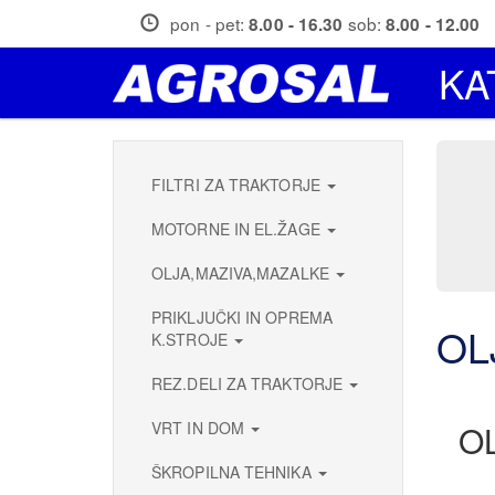
Skip
pon - pet:
sob:
8.00 - 16.30
8.00 - 12.00
to
main
KA
content
FILTRI ZA TRAKTORJE
MOTORNE IN EL.ŽAGE
OLJA,MAZIVA,MAZALKE
PRIKLJUČKI IN OPREMA
OL
K.STROJE
REZ.DELI ZA TRAKTORJE
VRT IN DOM
O
ŠKROPILNA TEHNIKA