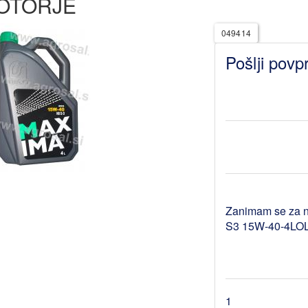
OTORJE
049414
Pošlji povp