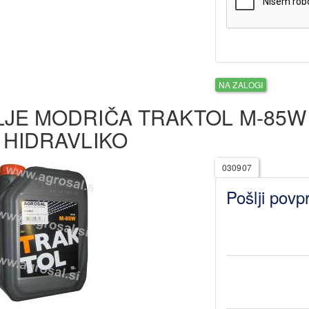
NA ZALOGI
LJE MODRIČA TRAKTOL M-85W 
N HIDRAVLIKO
030907
Pošlji povp