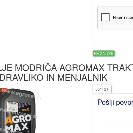
NA ZALOGI
LJE MODRIČA AGROMAX TRAKTO
IDRAVLIKO IN MENJALNIK
051421
Pošlji povp