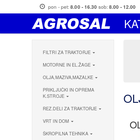
Skip
pon - pet:
sob:
8.00 - 16.30
8.00 - 12.00
to
main
KA
content
FILTRI ZA TRAKTORJE
MOTORNE IN EL.ŽAGE
OLJA,MAZIVA,MAZALKE
PRIKLJUČKI IN OPREMA
OL
K.STROJE
REZ.DELI ZA TRAKTORJE
VRT IN DOM
O
ŠKROPILNA TEHNIKA