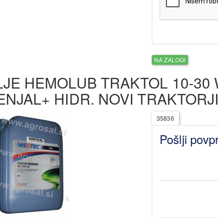
NA ZALOGI
LJE HEMOLUB TRAKTOL 10-30 
ENJAL+ HIDR. NOVI TRAKTORJ
35836
Pošlji povp