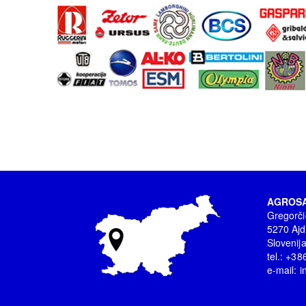
AGROSA
Gregorči
5270 Ajd
Slovenij
tel.: +3
e-mail:
i