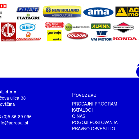
L d.o.o
.
Povezave
čeva ulica 38
PRODAJNI PROGRAM
ovščina
KATALOGI
a
O NAS
86 (0)5 36 89 096
POGOJI POSLOVANJA
nfo@agrosal.si
PRAVNO OBVESTILO