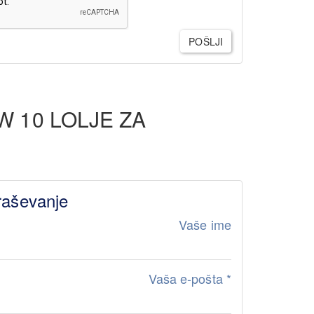
POŠLJI
W 10 LOLJE ZA
I
raševanje
Vaše ime
Vaša e-pošta
*