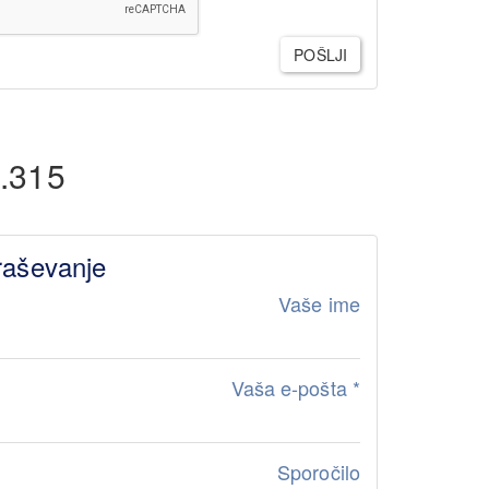
POŠLJI
.315
raševanje
Vaše ime
Vaša e-pošta
*
Sporočilo