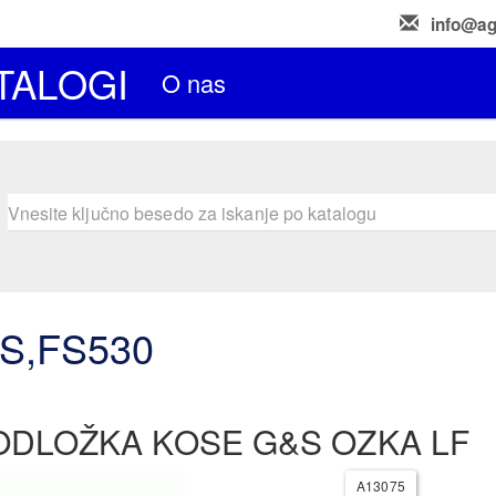
info@ag
TALOGI
O nas
S,FS530
ODLOŽKA KOSE G&S OZKA LF
A13075