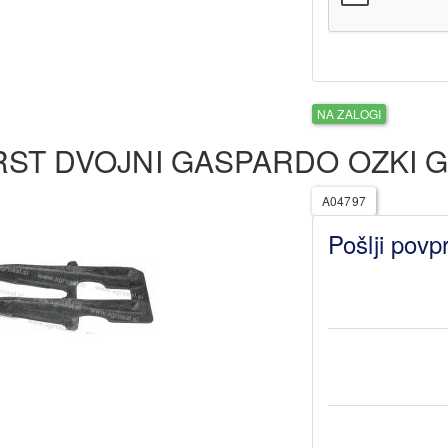
NA ZALOGI
RST DVOJNI GASPARDO OZKI G
A04797
Pošlji povp