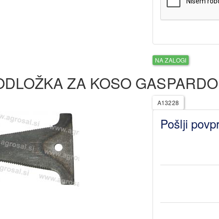
NA ZALOGI
ODLOŽKA ZA KOSO GASPARDO
A13228
Pošlji povp