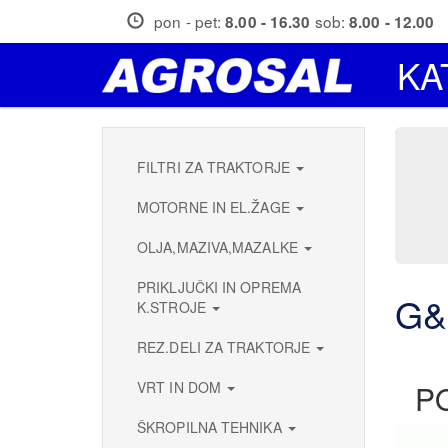
Skip
pon - pet:
sob:
8.00 - 16.30
8.00 - 12.00
to
main
KA
content
FILTRI ZA TRAKTORJE
MOTORNE IN EL.ŽAGE
OLJA,MAZIVA,MAZALKE
PRIKLJUČKI IN OPREMA
G&
K.STROJE
REZ.DELI ZA TRAKTORJE
VRT IN DOM
P
ŠKROPILNA TEHNIKA