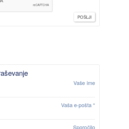
POŠLJI
raševanje
Vaše ime
Vaša e-pošta
*
Sporočilo