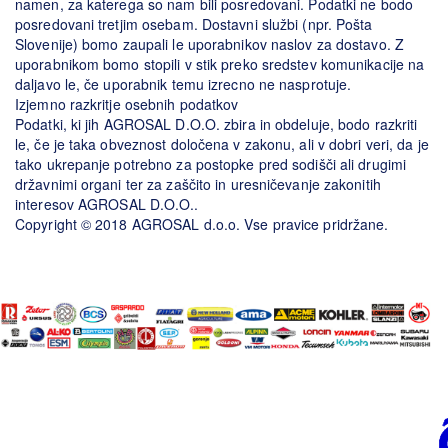
namen, za katerega so nam bili posredovani. Podatki ne bodo
posredovani tretjim osebam. Dostavni službi (npr. Pošta
Slovenije) bomo zaupali le uporabnikov naslov za dostavo. Z
uporabnikom bomo stopili v stik preko sredstev komunikacije na
daljavo le, če uporabnik temu izrecno ne nasprotuje.
Izjemno razkritje osebnih podatkov
Podatki, ki jih AGROSAL D.O.O. zbira in obdeluje, bodo razkriti
le, če je taka obveznost določena v zakonu, ali v dobri veri, da je
tako ukrepanje potrebno za postopke pred sodišči ali drugimi
državnimi organi ter za zaščito in uresničevanje zakonitih
interesov AGROSAL D.O.O..
Copyright © 2018 AGROSAL d.o.o. Vse pravice pridržane.