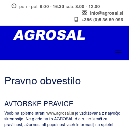
Skip
pon - pet:
sob:
8.00 - 16.30
8.00 - 12.00
to
info@agrosal.si
main
+386 (0)5 36 89 096
content
Toggl
navig
Pravno obvestilo
AVTORSKE PRAVICE
Vsebina spletne strani
www.agrosal.si
je vzdrževana z največjo
skrbnostjo. Ne glede na to AGROSAL d.o.o. ne jamči za
pravilnost, ažurnost ali popolnost vseh informacij na spletni