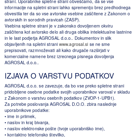
strani. Uporabnike spletne strani obveščamo, da se vse
informacije na spletni strani lahko spremenijo brez predhodnega
obvestila ter da so vse avtorske vsebine zaščitene z Zakonom o
avtorskih in sorodnih pravicah (ZASP).
Vsebina spletne strani je v zakonsko dovoljenem okviru
zaščitena kot avtorsko delo ali druga oblika intelektualne lastnine
in le last podjetja AGROSAL d.o.o.. Dokumentov in slik
objavljenih na spletni strani
www.agrosal.si
se ne sme
prepisovati, razmnoževati ali kako drugače razširjati v
komercialne namene brez izrecnega pisnega dovoljenja
AGROSAL d.o.o..
IZJAVA O VARSTVU PODATKOV
AGROSAL d.o.o. se zavezuje, da bo vse preko spletne strani
pridobljene osebne podatke svojih uporabnikov varoval v skladu
z Zakonom o varstvu osebnih podatkov (ZVOP-1-UPB1).
Za potrebe poslovanja AGROSAL D.O.O. zbira naslednje
uporabnikove podatke:
• ime in priimek,
• naslov in kraj bivanja,
• naslov elektronske pošte (tvoje uporabniško ime),
• kontaktno telefonsko številko,