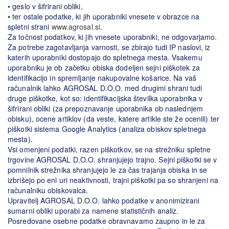
• geslo v šifrirani obliki,
• ter ostale podatke, ki jih uporabniki vnesete v obrazce na
spletni strani
www.agrosal.si
.
Za točnost podatkov, ki jih vnesete uporabniki, ne odgovarjamo.
Za potrebe zagotavljanja varnosti, se zbirajo tudi IP naslovi, iz
katerih uporabniki dostopajo do spletnega mesta. Vsakemu
uporabniku je ob začetku obiska dodeljen sejni piškotek za
identifikacijo in spremljanje nakupovalne košarice. Na vaš
računalnik lahko AGROSAL D.O.O. med drugimi shrani tudi
druge piškotke, kot so: identifikacijska številka uporabnika v
šifrirani obliki (za prepoznavanje uporabnika ob naslednjem
obisku), ocene artiklov (da veste, katere artikle ste že ocenili) ter
piškotki sistema Google Analytics (analiza obiskov spletnega
mesta).
Vsi omenjeni podatki, razen piškotkov, se na strežniku spletne
trgovine AGROSAL D.O.O. shranjujejo trajno. Sejni piškotki se v
pomnilnik strežnika shranjujejo le za čas trajanja obiska in se
izbrišejo po eni uri neaktivnosti, trajni piškotki pa so shranjeni na
računalniku obiskovalca.
Upravitelj AGROSAL D.O.O. lahko podatke v anonimizirani
sumarni obliki uporabi za namene statističnih analiz.
Posredovane osebne podatke obravnavamo zaupno in le za