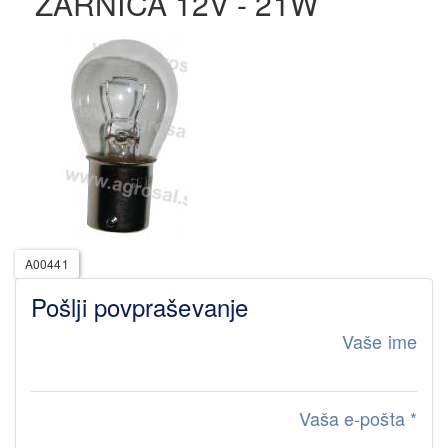
ŽARNICA 12V - 21W
A00441
Pošlji povpraševanje
Vaše ime
Vaša e-pošta
*