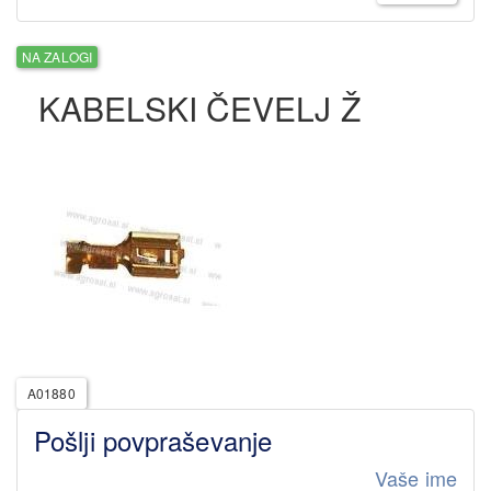
NA ZALOGI
KABELSKI ČEVELJ Ž
A01880
Pošlji povpraševanje
Vaše ime