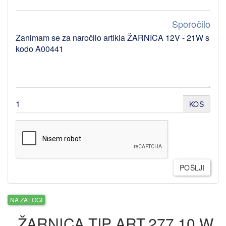
Sporočilo
KOS
POŠLJI
NA ZALOGI
ŽARNICA TIP ART.277 10 W