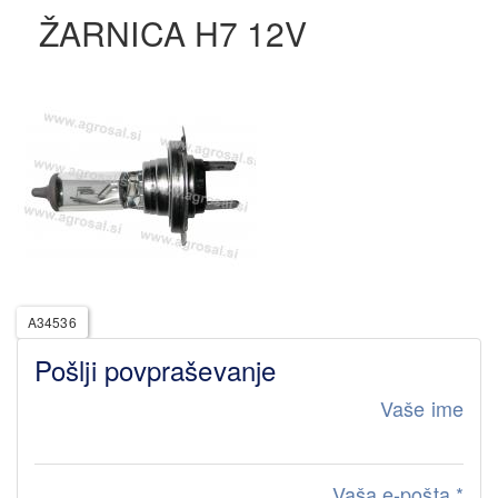
ŽARNICA H7 12V
A34536
Pošlji povpraševanje
Vaše ime
Vaša e-pošta
*