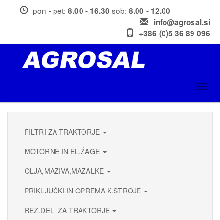
Skip
pon - pet:
sob:
8.00 - 16.30
8.00 - 12.00
to
info@agrosal.si
main
+386 (0)5 36 89 096
content
Toggl
navig
FILTRI ZA TRAKTORJE
MOTORNE IN EL.ŽAGE
OLJA,MAZIVA,MAZALKE
PRIKLJUČKI IN OPREMA K.STROJE
REZ.DELI ZA TRAKTORJE