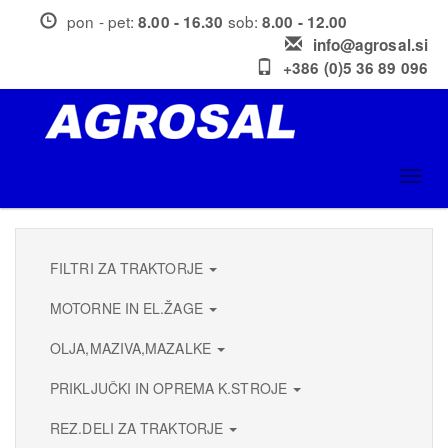
Skip
pon - pet:
sob:
8.00 - 16.30
8.00 - 12.00
to
info@agrosal.si
main
+386 (0)5 36 89 096
content
Toggl
navig
FILTRI ZA TRAKTORJE
MOTORNE IN EL.ŽAGE
OLJA,MAZIVA,MAZALKE
PRIKLJUČKI IN OPREMA K.STROJE
REZ.DELI ZA TRAKTORJE